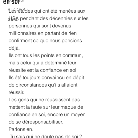
en soi
bonheur
SUCCES
Les études qui ont été menées aux 
USA pendant des décennies sur les 
travail
personnes qui sont devenus 
millionnaires en partant de rien 
confirment ce que nous pensions 
déjà.
Ils ont tous les points en commun, 
mais celui qui a déterminé leur 
réussite est la confiance en soi.
Ils été toujours convaincu en dépit 
de circonstances qu’ils allaient 
réussir.
Les gens qui ne réussissent pas 
mettent la faute sur leur maque de 
confiance en soi, encore un moyen 
de se déresponsabiliser.
Parlons en.
 Tu sais qui ne doute pas de soi ? 