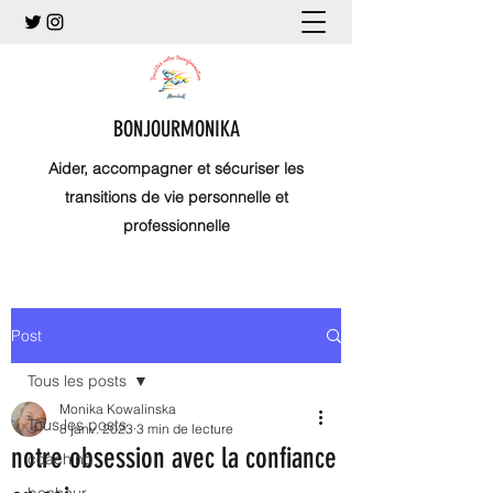
BONJOURMONIKA
Aider, accompagner et sécuriser les
transitions de vie personnelle et
professionnelle
Post
Tous les posts
Monika Kowalinska
Tous les posts
8 janv. 2023
3 min de lecture
notre obsession avec la confiance
coaching