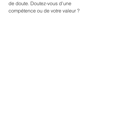
de doute. Doutez-vous d'une 
compétence ou de votre valeur ?
Les compétences peuvent être 
apprises, pratiquées et renforcées.
Si vous vous battez vraiment avec 
votre valeur personnelle, je vous le 
dis ici et maintenant, vous êtes 
suffisamment bon.
"Vous êtes plus grand que vos 
doutes. Rappelez-vous cela chaque 
jour." - Caroline Ghosn
Si vous avez été tourmenté par le 
doute de soi, je veux que vous 
sachiez que ce n'est pas grave. 
Tout le monde doute de soi !