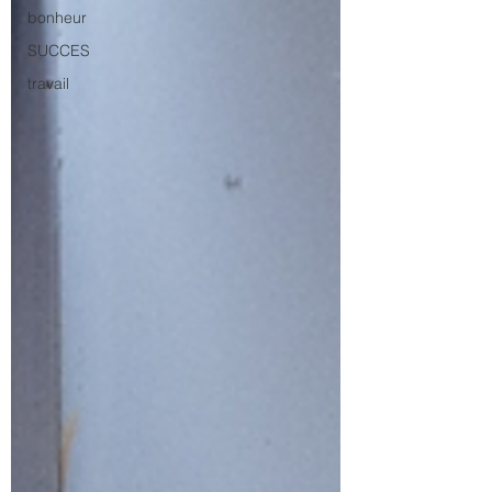
bonheur
SUCCES
travail