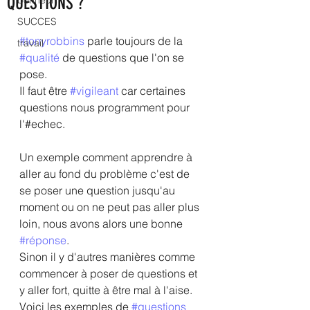
QUESTIONS ?
bonheur
SUCCES
#tonyrobbins
 parle toujours de la 
travail
#qualité
 de questions que l'on se 
pose.
Il faut être 
#vigileant
 car certaines 
questions nous programment pour 
l'#echec.
Un exemple comment apprendre à 
aller au fond du problème c'est de 
se poser une question jusqu'au 
moment ou on ne peut pas aller plus 
loin, nous avons alors une bonne 
#réponse
.
Sinon il y d'autres manières comme 
commencer à poser de questions et 
y aller fort, quitte à être mal à l'aise.
Voici les exemples de 
#questions