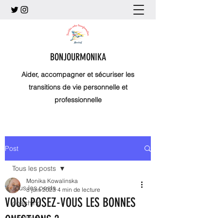
BONJOURMONIKA
Aider, accompagner et sécuriser les
transitions de vie personnelle et
professionnelle
Post
Tous les posts
Monika Kowalinska
Tous les posts
8 juin 2023
4 min de lecture
VOUS POSEZ-VOUS LES BONNES
coaching