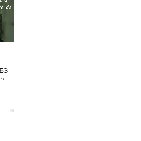
ES
 ?