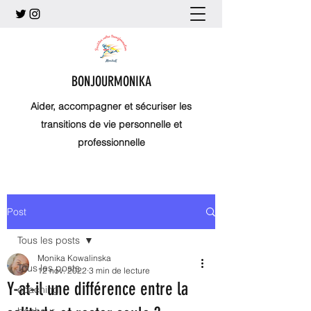
BONJOURMONIKA
Aider, accompagner et sécuriser les
transitions de vie personnelle et
professionnelle
Post
Tous les posts
Monika Kowalinska
Tous les posts
12 nov. 2022
3 min de lecture
Y-at-il une différence entre la
coaching