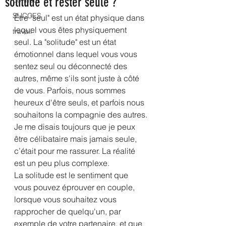
solitude et rester seule ?
bonheur
SUCCES
Être "seul" est un état physique dans 
lequel vous êtes physiquement 
travail
seul. La "solitude" est un état 
émotionnel dans lequel vous vous 
sentez seul ou déconnecté des 
autres, même s'ils sont juste à côté 
de vous. Parfois, nous sommes 
heureux d'être seuls, et parfois nous 
souhaitons la compagnie des autres.
Je me disais toujours que je peux 
être célibataire mais jamais seule, 
c’était pour me rassurer. La réalité 
est un peu plus complexe.
La solitude est le sentiment que 
vous pouvez éprouver en couple, 
lorsque vous souhaitez vous 
rapprocher de quelqu'un, par 
exemple de votre partenaire, et que 