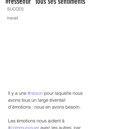
"#ressentir" tous ses sentiments
bonheur
SUCCES
travail
Il y a une 
#raison
 pour laquelle nous 
avons tous un large éventail 
d'émotions : nous en avons besoin.
Les émotions nous aident à 
#communiquer
 avec les autres, par 