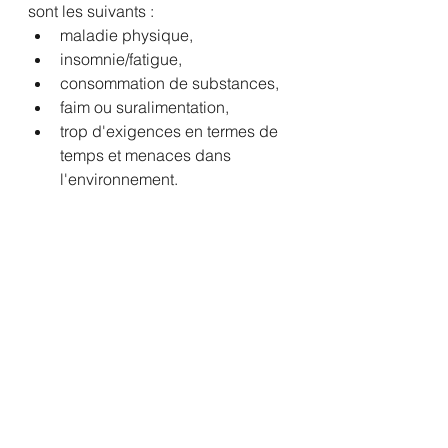
sont les suivants : 
maladie physique, 
insomnie/fatigue, 
consommation de substances, 
faim ou suralimentation, 
trop d'exigences en termes de 
temps et menaces dans 
l'environnement. 
Quand devriez-vous demander de 
l'aide en matière de santé mentale ?
Si vous constatez que vos émotions 
sont source de détresse et/ou 
qu'elles ont un impact sur votre 
fonctionnement, il est peut-être 
temps de demander l'aide d'un 
professionnel. Les thérapeutes et 