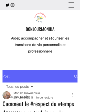
BONJOURMONIKA
Aider, accompagner et sécuriser les
transitions de vie personnelle et
professionnelle
Post
Tous les posts
Monika Kowalinska
Tous les posts
29 juin 2023
5 min de lecture
Comment le #respect du #temps
coaching