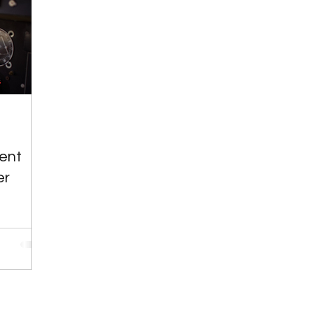
ent
er