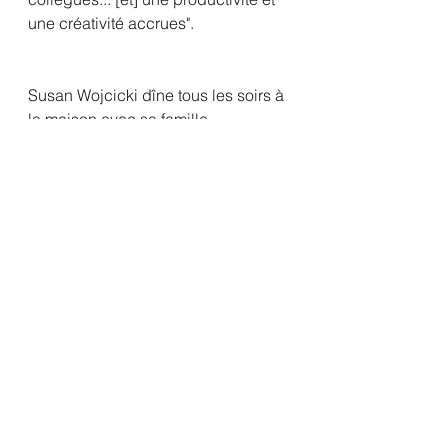
une créativité accrues".
Susan Wojcicki dîne tous les soirs à 
la maison avec sa famille.
Il n'est pas facile de concilier la 
direction d'une entreprise et la vie 
de famille. Susan Wojcicki, de 
YouTube, qui a cinq enfants, est 
d'accord sur ce point, mais elle 
estime que le fait de donner la 
priorité à ses enfants l'aide à être 
une meilleure dirigeante. Tous les 
soirs, Susan Wojcicki s'efforce de 
rentrer à la maison à 18 heures pour 
dîner avec sa famille. "J'essaie, car 
j'ai découvert que si je suis à la 
maison pour le dîner, je peux obtenir 