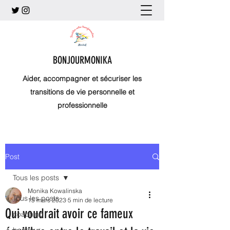
BONJOURMONIKA
Aider, accompagner et sécuriser les
transitions de vie personnelle et
professionnelle
Post
Tous les posts
Monika Kowalinska
Tous les posts
15 mars 2023
5 min de lecture
Qui voudrait avoir ce fameux
coaching