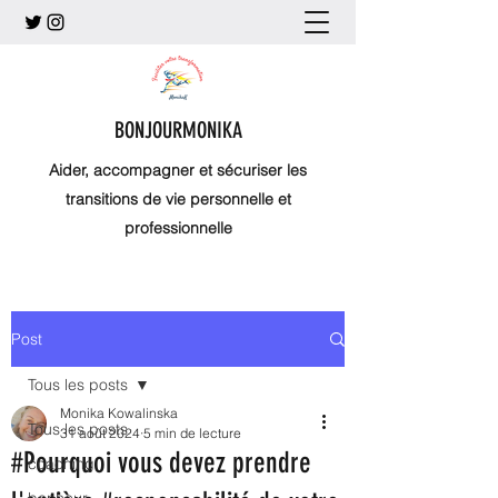
BONJOURMONIKA
Aider, accompagner et sécuriser les
transitions de vie personnelle et
professionnelle
Post
Tous les posts
Monika Kowalinska
Tous les posts
31 août 2024
5 min de lecture
#Pourquoi vous devez prendre
coaching