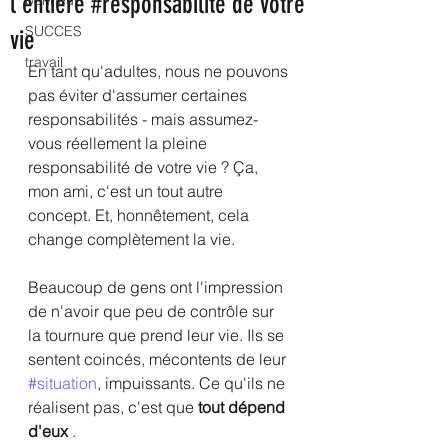
l'entière #responsabilité de votre
bonheur
SUCCES
vie
travail
En tant qu'adultes, nous ne pouvons 
pas éviter d'assumer certaines 
responsabilités - mais assumez-
vous réellement la pleine 
responsabilité de votre vie ? Ça, 
mon ami, c'est un tout autre 
concept. Et, honnêtement, cela 
change complètement la vie.
Beaucoup de gens ont l'impression 
de n'avoir que peu de contrôle sur 
la tournure que prend leur vie. Ils se 
sentent coincés, mécontents de leur 
#situation
, impuissants. Ce qu'ils ne 
réalisent pas, c'est que 
tout dépend 
d'eux 
.