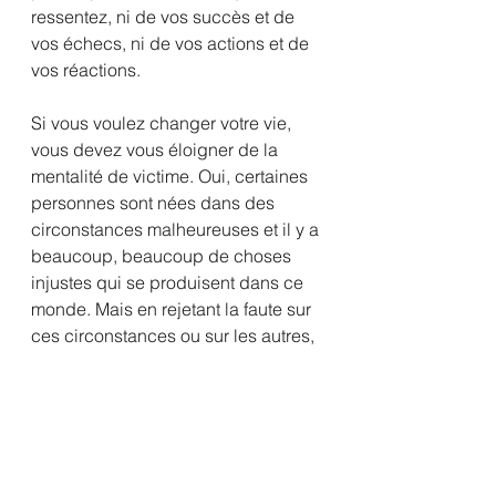
ressentez, ni de vos succès et de 
vos échecs, ni de vos actions et de 
vos réactions.
Si vous voulez changer votre vie, 
vous devez vous éloigner de la 
mentalité de victime. Oui, certaines 
personnes sont nées dans des 
circonstances malheureuses et il y a 
beaucoup, beaucoup de choses 
injustes qui se produisent dans ce 
monde. Mais en rejetant la faute sur 
ces circonstances ou sur les autres, 
vous ne changez rien. Vous ne 
faites que 
#gaspiller
 votre énergie. 
Posez-vous la question. Que puis-je 
faire face à cette situation ? Sur 
quelle partie de la situation ai-je le 