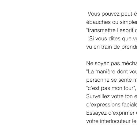
 Vous pouvez peut-être assister à des séances de brainstorming, lire les premières 
ébauches ou simplem
"transmettre l'esprit 
 "Si vous dites que vous êtes trop occupé pour aider, ne partez pas trop tôt et ne soyez pas 
vu en train de prend
Ne soyez pas méchan
"La manière dont vous
personne se sente m
"c'est pas mon tour"
Surveillez votre ton 
d'expressions facial
Essayez d'exprimer u
votre interlocuteur l