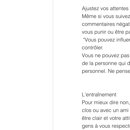
Ajustez vos attentes
Même si vous suivez 
commentaires négatifs
vous punir ou être pa
 "Vous pouvez influencer la façon dont l'autre personne réagit, mais vous ne pouvez pas la 
contrôler. 
Vous ne pouvez pas pl
de la personne qui de
personnel. Ne pensez
L'entraînement
Pour mieux dire non, 
clos ou avec un ami o
être clair et votre a
gens à vous respecte