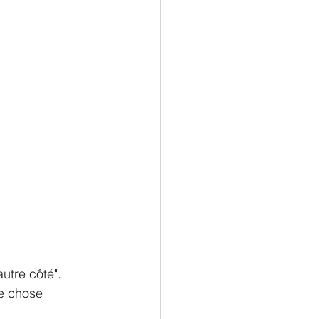
utre côté". 
e chose 