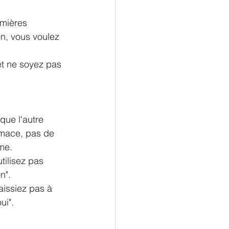
n, vous voulez 
que l'autre 
imace, pas de 
me. 
tilisez pas 
n". 
aissiez pas à 
ui". 