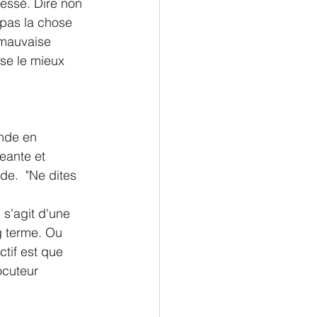
ressé. Dire non 
 pas la chose 
 mauvaise 
se le mieux 
nde en 
eante et 
de.  "Ne dites 
 s'agit d'une 
g terme. Ou 
ctif est que 
ocuteur 