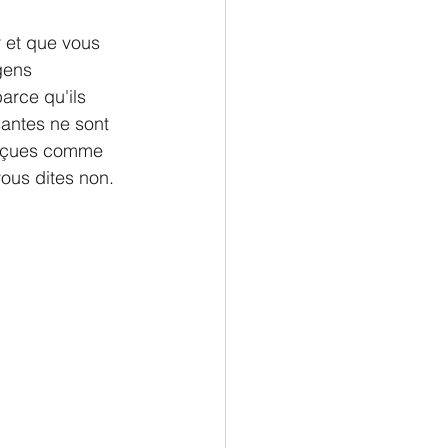
 et que vous 
gens 
arce qu'ils 
santes ne sont 
perçues comme 
ous dites non. 