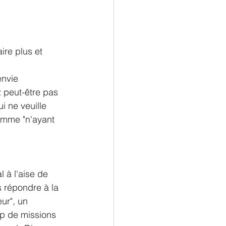
ire plus et 
envie 
 peut-être pas 
i ne veuille 
omme "n'ayant 
 à l'aise de 
 répondre à la 
ur", un 
op de missions 