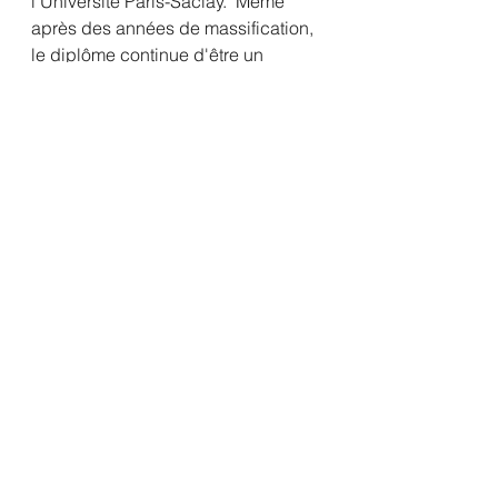
l'Université Paris-Saclay. "Même 
après des années de massification, 
le diplôme continue d'être un 
rempart contre la précarité et permet 
d'accéder plus facilement à 
l'emploi stable et à un niveau de 
rémunération supérieur", a-t-il 
expliqué. 
Selon lui, la France reste en effet un 
pays extrêmement structuré par le 
niveau d'études. "On est passionné 
par les diplômes et les recruteurs 
cherchent toujours à savoir quels 
diplômes ont les candidats qu'ils 
ont en face d'eux au moment du 
recrutement". 
espoir
épreuve
challenge
gratitude
coaching
inspiration
échec
donner
méthode
coachdevie
joie
but
persévèrance
plaisir
reconnaissance