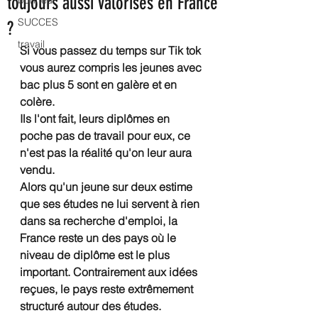
toujours aussi valorisés en France
bonheur
SUCCES
?
travail
Si vous passez du temps sur Tik tok 
vous aurez compris les jeunes avec 
bac plus 5 sont en galère et en 
colère.
Ils l'ont fait, leurs diplômes en 
poche pas de travail pour eux, ce 
n'est pas la réalité qu'on leur aura 
vendu.
Alors qu'un jeune sur deux estime 
que ses études ne lui servent à rien 
dans sa recherche d'emploi, la 
France reste un des pays où le 
niveau de diplôme est le plus 
important. Contrairement aux idées 
reçues, le pays reste extrêmement 
structuré autour des études.