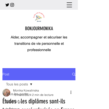
BONJOURMONIKA
Aider, accompagner et sécuriser les
transitions de vie personnelle et
professionnelle
Post
Tous les posts
Monika Kowalinska
Tous les posts
19 mars 2024
2 min de lecture
Études : les diplômes sont-ils
coaching